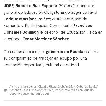
UDEP, Roberto Ruiz Esparza
“El Capi”;
el director
general de Educación Obligatoria de Segundo Nivel,
Enrique Martínez Peláez
; el subsecretario de
Fomento y Participación Comunitaria,
Francisco
González Bonilla
; y el director de Educación Física en
el estado,
Omar Martínez Sánchez.
Con estas acciones, el
gobierno de Puebla
reafirma
su compromiso de trabajar en equipo por una
educación deportiva y cultural de calidad.
Aférrate a tus sueños
,
Claudia Rivas
,
Club América
,
Gaby "La Bonita"
Sánchez
,
José Luis Sánchez Solá
,
Manuel Viveros
,
Secretaría del
Deporte y Juventud
,
SEP
,
UDEP