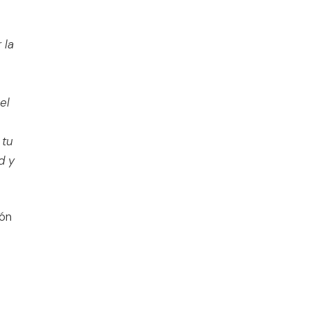
 la
el
 tu
d y
ión