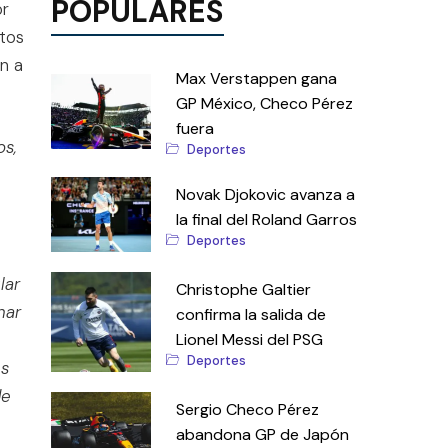
POPULARES
or
tos
n a
Max Verstappen gana
GP México, Checo Pérez
fuera
os,
Deportes
Novak Djokovic avanza a
la final del Roland Garros
Deportes
lar
Christophe Galtier
nar
confirma la salida de
Lionel Messi del PSG
Deportes
es
de
Sergio Checo Pérez
abandona GP de Japón