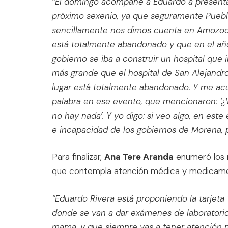
“El domingo acompañé a Eduardo a presentar
próximo sexenio, ya que seguramente Puebl
sencillamente nos dimos cuenta en Amozoc
está totalmente abandonado y que en el año
gobierno se iba a construir un hospital que 
más grande que el hospital de San Alejandr
lugar está totalmente abandonado. Y me a
palabra en ese evento, que mencionaron: ‘¿Ve
no hay nada’. Y yo digo: si veo algo, en este
e incapacidad de los gobiernos de Morena, p
Para finalizar,
Ana Tere Aranda
enumeró los 
que contempla atención médica y medicamento
“Eduardo Rivera está proponiendo la tarjeta
donde se van a dar exámenes de laboratorio
mama, y que siempre vas a tener atención mé