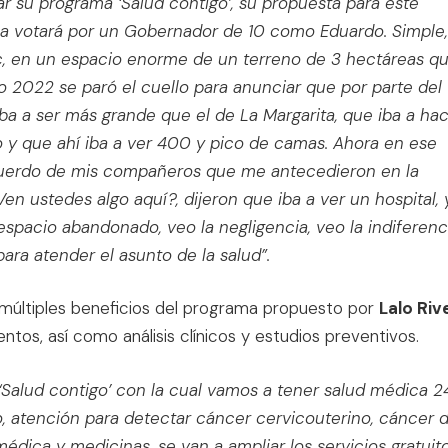
 su programa ‘Salud contigo’, su propuesta para este
a votará por un Gobernador de 10 como Eduardo. Simple,
, en un espacio enorme de un terreno de 3 hectáreas q
 2022 se paró el cuello para anunciar que por parte del
iba a ser más grande que el de La Margarita, que iba a ha
o y que ahí iba a ver 400 y pico de camas. Ahora en ese
cuerdo de mis compañeros que me antecedieron en la
n ustedes algo aquí?, dijeron que iba a ver un hospital, 
 espacio abandonado, veo la negligencia, veo la indiferenc
ara atender el asunto de la salud”.
múltiples beneficios del programa propuesto por
Lalo Riv
s, así como análisis clínicos y estudios preventivos.
 ‘Salud contigo’ con la cual vamos a tener salud médica 2
, atención para detectar cáncer cervicouterino, cáncer 
dica y medicinas, se van a ampliar los servicios gratuito