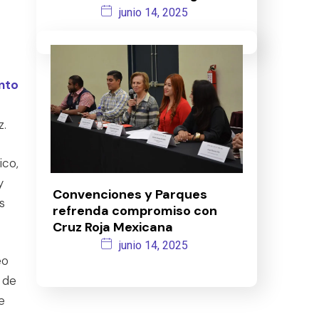
junio 14, 2025
nto
z.
ico,
y
Convenciones y Parques
s
refrenda compromiso con
Cruz Roja Mexicana
junio 14, 2025
eo
 de
e