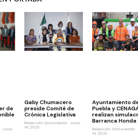
Gaby Chumacero
Ayuntamiento d
ler de
preside Comité de
Puebla y CENAG
enible
Crónica Legislativa
realizan simulac
Barranca Honda
Redacción Contundente
Junio
14, 2025
e
Junio
Redacción Contundente
14, 2025