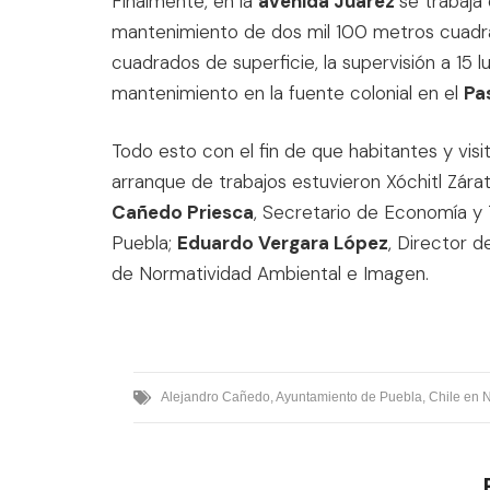
Finalmente, en la
avenida Juárez
se trabaja
mantenimiento de dos mil 100 metros cuadrad
cuadrados de superficie, la supervisión a 15 l
mantenimiento en la fuente colonial en el
Pa
Todo esto con el fin de que habitantes y visit
arranque de trabajos estuvieron Xóchitl Zárat
Cañedo Priesca
, Secretario de Economía y
Puebla;
Eduardo Vergara López
, Director d
de Normatividad Ambiental e Imagen.
Alejandro Cañedo
,
Ayuntamiento de Puebla
,
Chile en 