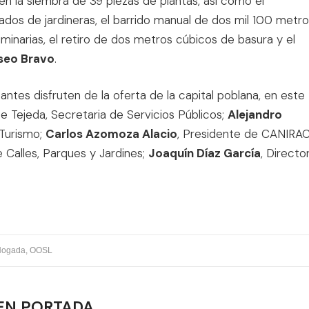
 en la siembra de 39 piezas de plantas, así como el
os de jardineras, el barrido manual de dos mil 100 metro
uminarias, el retiro de dos metros cúbicos de basura y el
seo Bravo
.
antes disfruten de la oferta de la capital poblana, en este
e Tejeda, Secretaria de Servicios Públicos;
Alejandro
 Turismo;
Carlos Azomoza Alacio
, Presidente de CANIRA
e Calles, Parques y Jardines;
Joaquín Díaz García
, Directo
Nogada
,
OOSL
EN PORTADA