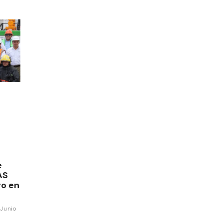
e
AS
ro en
Junio