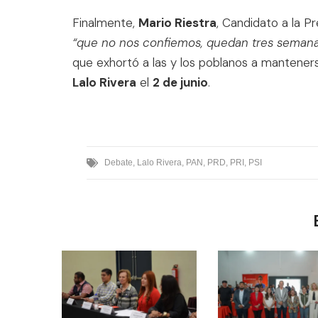
Finalmente,
Mario Riestra
, Candidato a la P
“que no nos confiemos, quedan tres semana
que exhortó a las y los poblanos a manteners
Lalo Rivera
el
2 de junio
.
Debate
,
Lalo Rivera
,
PAN
,
PRD
,
PRI
,
PSI