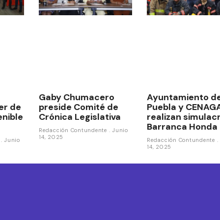
Gaby Chumacero
Ayuntamiento d
ler de
preside Comité de
Puebla y CENAG
enible
Crónica Legislativa
realizan simulac
Barranca Honda
Redacción Contundente
Junio
14, 2025
e
Junio
Redacción Contundente
14, 2025