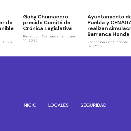
Gaby Chumacero
Ayuntamiento d
ler de
preside Comité de
Puebla y CENAG
enible
Crónica Legislativa
realizan simulac
Barranca Honda
Redacción Contundente
Junio
14, 2025
e
Junio
Redacción Contundente
14, 2025
INICIO
LOCALES
SEGURIDAD