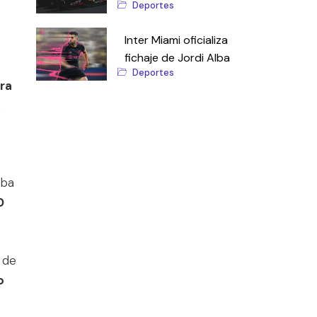
Deportes
Inter Miami oficializa
fichaje de Jordi Alba
Deportes
ra
a
iba
0
 de
o