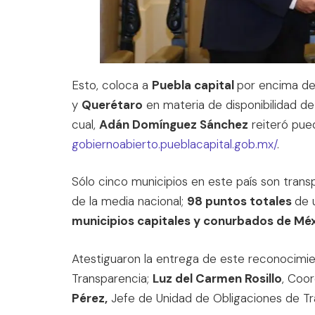
Esto, coloca a
Puebla capital
por encima d
y
Querétaro
en materia de disponibilidad de i
cual,
Adán Domínguez Sánchez
reiteró pued
gobiernoabierto.pueblacapital.gob.mx/
.
Sólo cinco municipios en este país son tran
de la media nacional;
98 puntos totales
de 
municipios capitales y conurbados de Méx
Atestiguaron la entrega de este reconocimi
Transparencia;
Luz del Carmen Rosillo
, Coo
Pérez,
Jefe de Unidad de Obligaciones de T