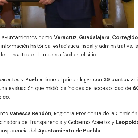
e ayuntamientos como
Veracruz, Guadalajara, Corregido
nformación histórica, estadística, fiscal y administrativa, l
e consultarse de manera fácil en el sitio
sparentes y
Puebla
tiene el primer lugar con
39 puntos
arr
una evaluación que midió los índices de accesibilidad de
6
ico.
ento
Vanessa Rendón
, Regidora Presidenta de la Comisión
rdinadora de Transparencia y Gobierno Abierto; y
Leopold
ransparencia del
Ayuntamiento de Puebla
.