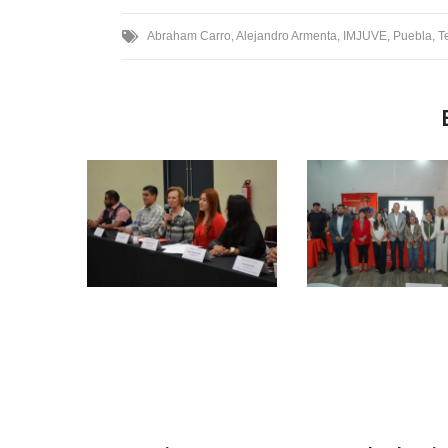
Abraham Carro
,
Alejandro Armenta
,
IMJUVE
,
Puebla
,
T