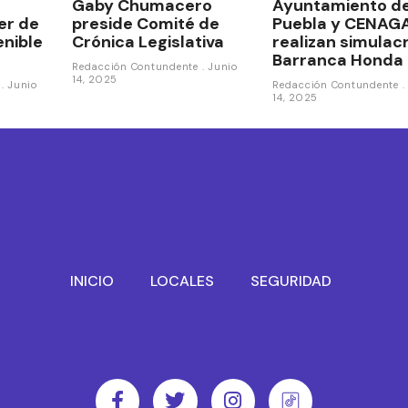
Gaby Chumacero
Ayuntamiento d
ler de
preside Comité de
Puebla y CENAG
enible
Crónica Legislativa
realizan simulac
Barranca Honda
Redacción Contundente
Junio
14, 2025
e
Junio
Redacción Contundente
14, 2025
INICIO
LOCALES
SEGURIDAD