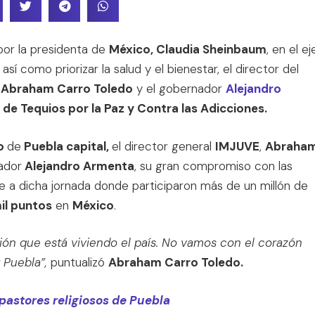
 por la presidenta de
México, Claudia Sheinbaum
, en el ej
sí como priorizar la salud y el bienestar, el director del
Abraham Carro Toledo
y el gobernador
Alejandro
de Tequios por la Paz y Contra las Adicciones.
io
de
Puebla capital,
el director general
IMJUVE
,
Abraha
nador
Alejandro Armenta
, su gran compromiso con las
se a dicha jornada donde participaron más de un millón de
il puntos
en
México
.
ión que está viviendo el país. No vamos con el corazón
Puebla”,
puntualizó
Abraham Carro Toledo.
pastores religiosos de Puebla