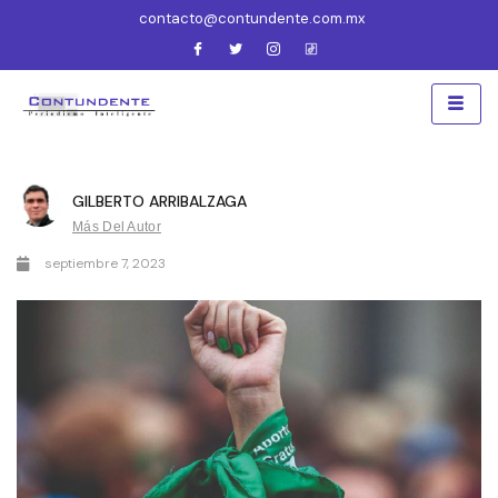
contacto@contundente.com.mx
GILBERTO ARRIBALZAGA
Más Del Autor
septiembre 7, 2023