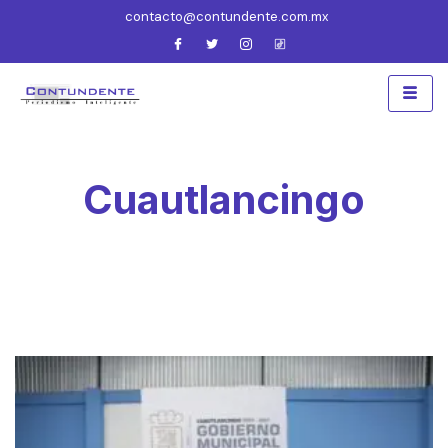
contacto@contundente.com.mx
Cuautlancingo